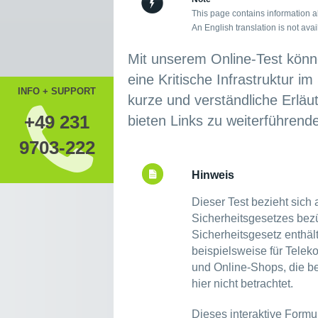
This page contains information a
An English translation is not avai
Mit unserem Online-Test könne
eine Kritische Infrastruktur 
INFO + SUPPORT
kurze und verständliche Erläu
+49 231
bieten Links zu weiterführend
9703-222
Hinweis
Dieser Test bezieht sich
Sicherheitsgesetzes bezüg
Sicherheitsgesetz enthä
beispielsweise für Tele
und Online-Shops, die ber
hier nicht betrachtet.
Dieses interaktive Form