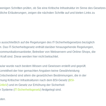
enigen Schritten prüfen, ob Sie eine Kritische Infrastruktur im Sinne des Gesetzes
liche Erläuterungen, zeigen die nächsten Schritte auf und bieten Links zu
ch ausschließlich auf die Regelungen des IT-Sicherheitsgesetzes bezüglich
uren. Das IT-Sicherheitsgesetz enthält darüber hinausgehende Regelungen,
ekommunikationsanbieter, Betreiber von Webservern und Online-Shops, die
n Kraft sind. Diese werden hier nicht betrachtet.
mular wurde nach bestem Wissen und Gewissen erstellt und geprüft.
Korrektheit der hier gemachten Angaben keine Gewährleistung
tscheidend sind allein die gesetzlichen Bestimmungen, die in der
ung Kritischer Infrastrukturen nach dem BSI-Gesetz (
BSI-
ritisV
) und im Gesetz zur Erhöhung der Sicherheit
r Systeme (
IT-Sicherheitsgesetz
) festgelegt sind.
uten.