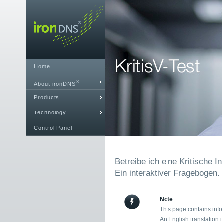
Home
®
About ironDNS
Products
Technology
Control Panel
Betreibe ich eine Kritische I
Ein interaktiver Fragebogen.
Note
This page contains inf
An English translation i