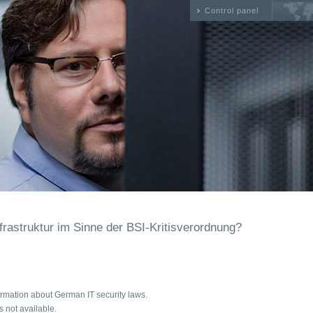
Control panel
nfrastruktur im Sinne der BSI-Kritisverordnung?
ormation about German IT security laws.
s not available.