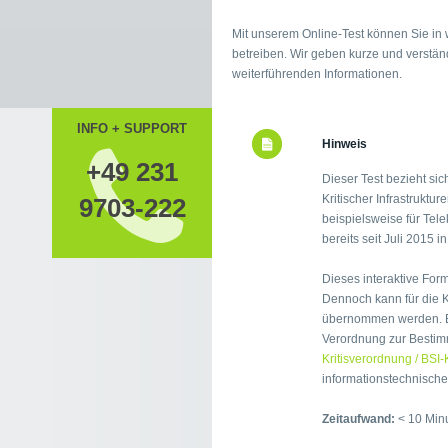
Mit unserem Online-Test können Sie in w
betreiben. Wir geben kurze und verständ
weiterführenden Informationen.
INFO + SUPPORT
Hinweis
+49 231
Dieser Test bezieht si
Kritischer Infrastrukt
9703-222
beispielsweise für Tel
bereits seit Juli 2015 i
Dieses interaktive For
Dennoch kann für die 
übernommen werden. En
Verordnung zur Bestimm
Kritisverordnung / BSI-K
informationstechnische
Zeitaufwand:
< 10 Min