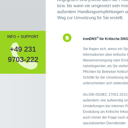
bzw. bis wann sie umgesetzt sein müs
außerdem Handlungsempfehlungen und
Weg zur Umsetzung für Sie erstellt.
INFO + SUPPORT
®
ironDNS
für Kritische DNS
+49 231
Sie fragen sich, wieso ein Sp
Informationen über kritische 
9703-222
Wasserversorgung oder Ernäh
naheliegender, als Sie viell
Pflichten für Betreiber Kritis
Schritte für die Umsetzung d
unterscheiden sich sektorübe
Als DIN ISO/IEC 27001:2015-
außerdem, wie aufwendig un
Umstellungen der internen Pr
Einstufung als Kritische Infr
auch immer die Frage nach 
spezialisierten Dienstleister.