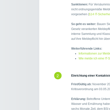
Sanktionen:
Für Versäumniss
nicht ordnungsgemäße Meldu
vorgesehen (
§14 IT-Sicherhe
So geht es weiter:
Bauen Sie 
Gesetz verankerten Meldepfli
interne Sammlung und Klassif
auf ihre Meldepflicht hin übe
Weiterführende Links:
Informationen zur Melde
Wie melde ich eine IT-
Einrichtung einer Kontaktst
Frist/Gültig ab:
November 2016
Kritisverordnung am 03.05.2
Erklärung:
Betroffene Unter
Wasser und Ernährung haben
sechs Monate Zeit, dem BSI e