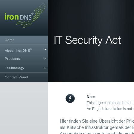
Home
®
About ironDNS
Products
Technology
Control Panel
Note
This page contains informati
An English translation is not 
Hier finden Sie eine Übersicht der Pfli
als Kritische Infrastruktur gemäß der
Angegeben sind jeweils auch die Fris