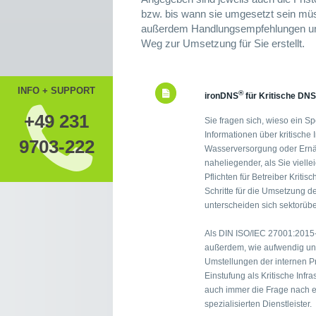
bzw. bis wann sie umgesetzt sein müs
außerdem Handlungsempfehlungen und
Weg zur Umsetzung für Sie erstellt.
INFO + SUPPORT
®
ironDNS
für Kritische DNS
+49 231
Sie fragen sich, wieso ein Sp
Informationen über kritische 
9703-222
Wasserversorgung oder Ernäh
naheliegender, als Sie viell
Pflichten für Betreiber Kritis
Schritte für die Umsetzung d
unterscheiden sich sektorübe
Als DIN ISO/IEC 27001:2015-
außerdem, wie aufwendig un
Umstellungen der internen Pr
Einstufung als Kritische Infr
auch immer die Frage nach 
spezialisierten Dienstleister.