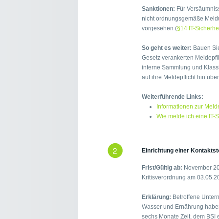
Sanktionen:
Für Versäumniss
nicht ordnungsgemäße Meldu
vorgesehen (
§14 IT-Sicherhe
So geht es weiter:
Bauen Sie 
Gesetz verankerten Meldepfli
interne Sammlung und Klassif
auf ihre Meldepflicht hin übe
Weiterführende Links:
Informationen zur Melde
Wie melde ich eine IT-
Einrichtung einer Kontaktst
Frist/Gültig ab:
November 2016
Kritisverordnung am 03.05.2
Erklärung:
Betroffene Unter
Wasser und Ernährung haben
sechs Monate Zeit, dem BSI e