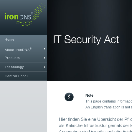
Home
®
About ironDNS
Products
Technology
Control Panel
Note
This page contains informati
An English translation is not 
Hier finden Sie eine Übersicht der Pfli
als Kritische Infrastruktur gemäß der
Angegeben sind jeweils auch die Fris